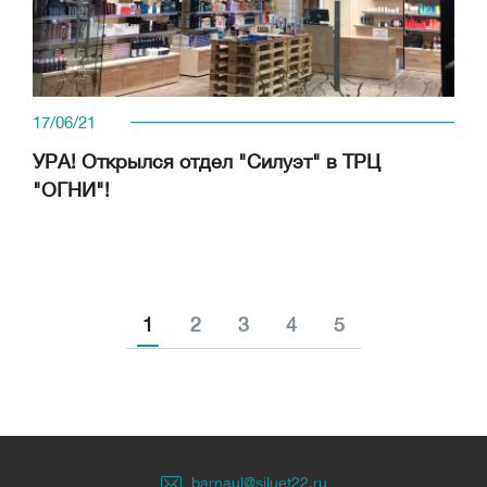
17/06/21
УРА! Открылся отдел "Силуэт" в ТРЦ
"ОГНИ"!
1
2
3
4
5
barnaul@siluet22.ru