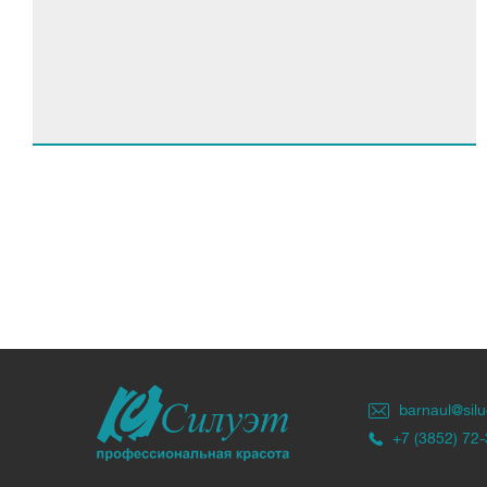
barnaul@silu
+7 (3852) 72