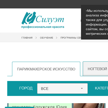
«Мы использу
анализа инфо
также для ул
ГЛАВНАЯ
НО
информации. 
сайтом, вы с
метрических 
ГЛАВНАЯ
ОБУЧЕНИЕ
ПРОГРАММЫ СЕМИНАРОВ
НОГТЕ
НОГТЕВОЙ
ПАРИКМАХЕРСКОЕ ИСКУССТВО
ГОРОД
КАТЕ
ВСЕ