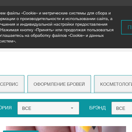
ем файлы «Cookie» и метрические системы для сбора и
рмации о производительности и использовании сайта, а
учшения и индивидуальной настройки предоставления
ВОСТИ
БРЕНДЫ
СЕМИНАРЫ
МАГАЗИНЫ
О НАС
КО
П
Нажимая кнопку «Принять» или продолжая пользоваться
оглашаетесь на обработку файлов «Cookie» и данных
систем».
ВОЙ СЕРВИС
 СЕРВИС
ОФОРМЛЕНИЕ БРОВЕЙ
КОСМЕТОЛОГ
ГОРИЯ
БРЭНД
ВСЕ
ВСЕ